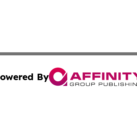
owered By
ubmit Press Release
Terms & Conditions
Copyright/DMCA
Inc. dba Affinity Group Publishing & America News Observ
Cookie Settings / Your Privacy Choices