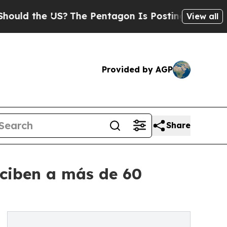
the US?
The Pentagon Is Posting Cryptic Biblical
View all
Provided by AGP
Share
eciben a más de 60