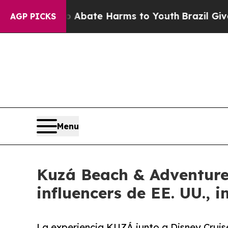
 Fund to Abate Harms to Youth
Brazil Gives Paren
AGP PICKS
Menu
Kuzá Beach & Adventure 
influencers de EE. UU.,
La experiencia KUZÁ junto a Disney Cruise