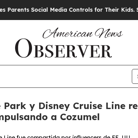
ts Social Media Controls for Their Kids. Should 
Park y Disney Cruise Line r
 impulsando a Cozumel
 Line fue compartida por influencers de EE. UU.,